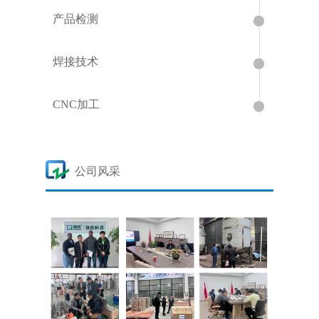
产品检测
焊接技术
CNC加工
公司风采