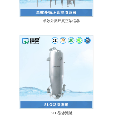
单效外循环真空浓缩器
SLG型渗漉罐