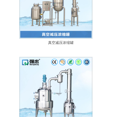
真空减压浓缩罐