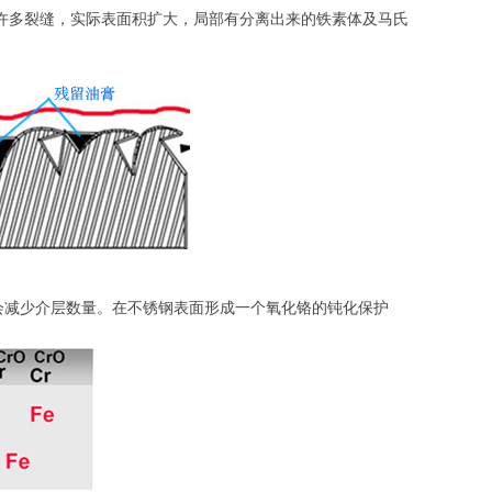
许多裂缝，实际表面积扩大，局部有分离出来的铁素体及马氏
会减少介层数量。在不锈钢表面形成一个氧化铬的钝化保护