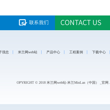
于强忠
米兰网web站
产品中心
工程案例
下载中心
OPYRIGHT © 2018 米兰网web站-米兰MinLan（中国） _官网 A