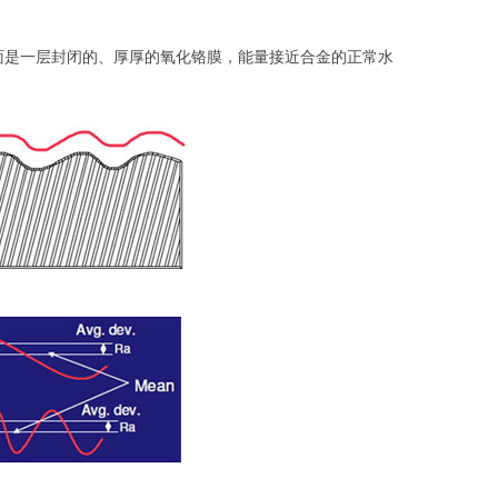
面是一层封闭的、厚厚的氧化铬膜，能量接近合金的正常水