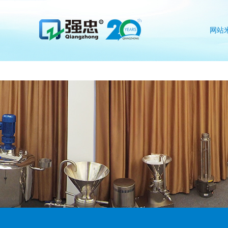
米兰网web站
网站
we