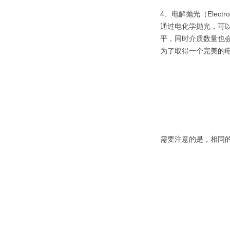
4、电解抛光（Electro
通过电化学抛光，可
平，同时介质数量也
为了取得一个完美的电
需要注意的是，相同的