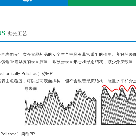
US
抛光工艺
统的表面光洁度在食品药品的安全生产中具有非常重要的作用。良好的表
不锈钢管道系统的表面质量，即改善表面形态和形态结构，减少介层数量
nically Polished）称MP
高表面粗糙度，可以提高表面织构，但不会改善形态结构、能量水平和介
Polished）简称BP