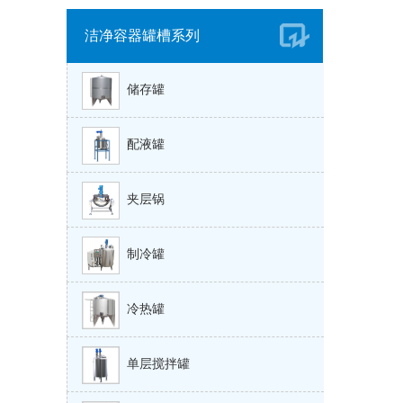
洁净容器罐槽系列
储存罐
配液罐
夹层锅
制冷罐
冷热罐
单层搅拌罐