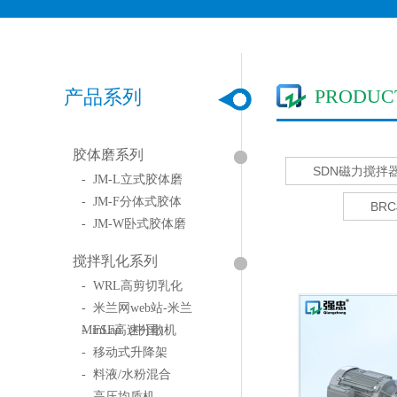
PRODUC
产品系列
胶体磨系列
SDN磁力搅拌
- JM-L立式胶体磨
- JM-F分体式胶体
BR
- JM-W卧式胶体磨
搅拌乳化系列
- WRL高剪切乳化
- 米兰网web站-米兰
MinLan（中国）
- FSF高速分散机
- 移动式升降架
- 料液/水粉混合
- 高压均质机