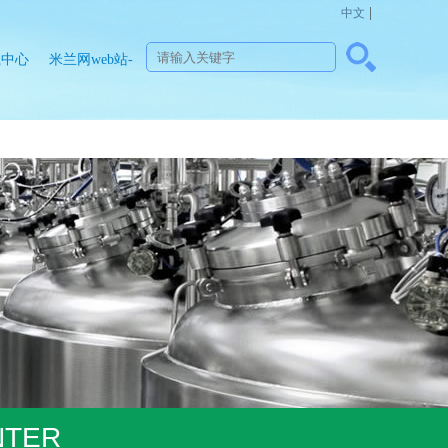
|
中文
载中心
米兰网web站-
米兰
MinLan（中
国）
NTER