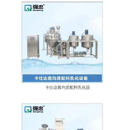
卡仕达酱均质配料乳化设