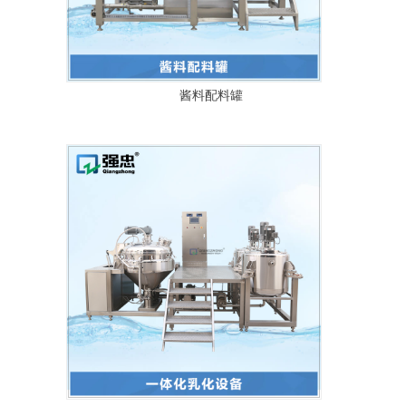
酱料配料罐