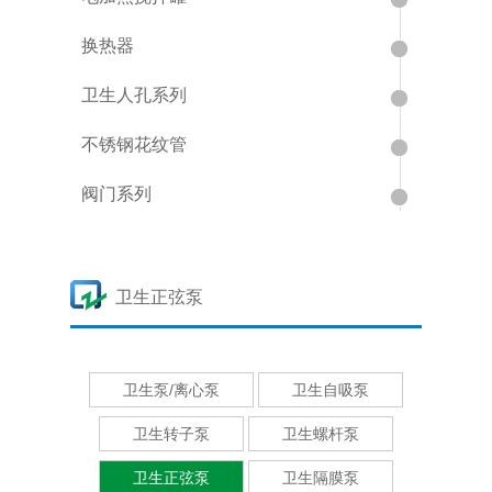
换热器
卫生人孔系列
不锈钢花纹管
阀门系列
卫生正弦泵
卫生泵/离心泵
卫生自吸泵
卫生转子泵
卫生螺杆泵
卫生正弦泵
卫生隔膜泵