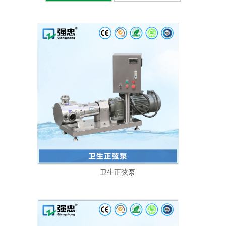
卫生正弦泵