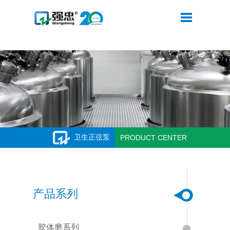
米兰网web站
卫生正弦泵
PRODUCT CENTER
产品系列
胶体磨系列