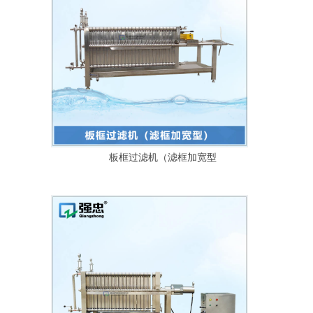
板框过滤机（滤框加宽型