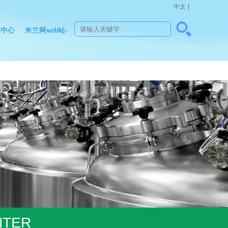
|
中文
载中心
米兰网web站-
米兰
MinLan（中
国）
NTER