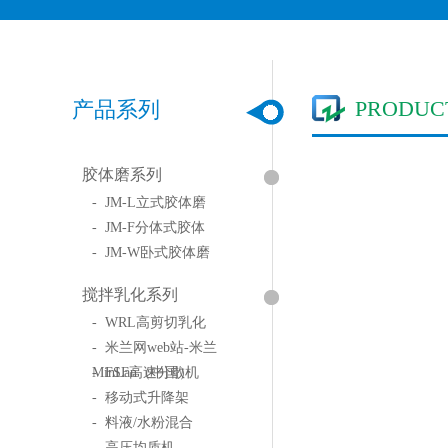
PRODUC
产品系列
胶体磨系列
- JM-L立式胶体磨
- JM-F分体式胶体
- JM-W卧式胶体磨
搅拌乳化系列
- WRL高剪切乳化
- 米兰网web站-米兰
MinLan（中国）
- FSF高速分散机
- 移动式升降架
- 料液/水粉混合
- 高压均质机