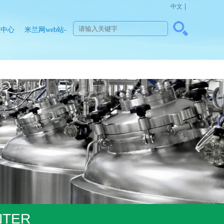
|
中文
载中心
米兰网web站-
米兰
MinLan（中
国）
NTER