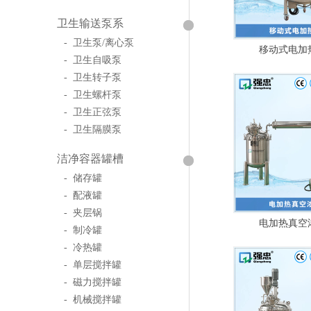
卫生输送泵系
- 卫生泵/离心泵
移动式电加
- 卫生自吸泵
- 卫生转子泵
- 卫生螺杆泵
- 卫生正弦泵
- 卫生隔膜泵
洁净容器罐槽
- 储存罐
- 配液罐
- 夹层锅
电加热真空
- 制冷罐
- 冷热罐
- 单层搅拌罐
- 磁力搅拌罐
- 机械搅拌罐