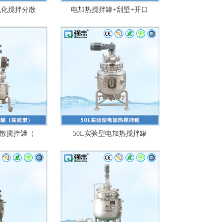
乳化搅拌分散
电加热搅拌罐+刮壁+开口
分散搅拌罐（
50L实验型电加热搅拌罐