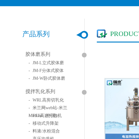
PRODUC
产品系列
胶体磨系列
- JM-L立式胶体磨
- JM-F分体式胶体
- JM-W卧式胶体磨
搅拌乳化系列
- WRL高剪切乳化
- 米兰网web站-米兰
MinLan（中国）
- FSF高速分散机
- 移动式升降架
- 料液/水粉混合
- 高压均质机