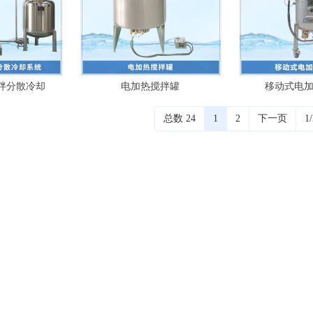
拌分散冷却
电加热搅拌罐
移动式电
总数 24
1
2
下一页
1/