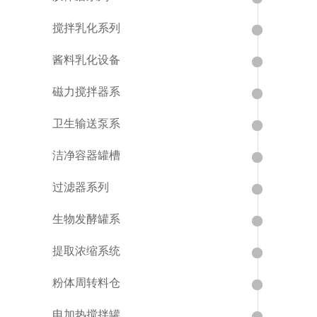
搅拌乳化系列
酱料乳化设备
磁力搅拌器系
卫生输送泵系
洁净容器罐槽
过滤器系列
生物发酵罐系
提取浓缩系统
粉体周转料仓
电加热搅拌罐