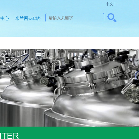
|
中文
载中心
米兰网web站-
米兰
MinLan（中
国）
NTER