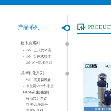
PRODUC
产品系列
胶体磨系列
- JM-L立式胶体磨
- JM-F分体式胶体
- JM-W卧式胶体磨
搅拌乳化系列
- WRL高剪切乳化
- 米兰网web站-米兰
MinLan（中国）
- FSF高速分散机
- 移动式升降架
- 料液/水粉混合
- 高压均质机