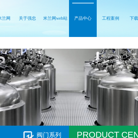
米兰网
关于强忠
米兰网web站
产品中心
工程案例
下
b站
PRODUCT CE
阀门系列