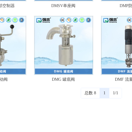
顶部空制器
DMSV单座阀
DMP
手动阀
DMG 罐底阀
DMF 流
总数 8
1
1/1