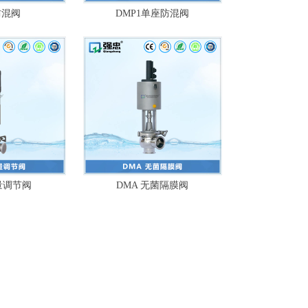
防混阀
DMP1单座防混阀
量调节阀
DMA 无菌隔膜阀