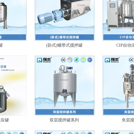
罐
(卧式)螺带式搅拌罐
CIP自动
反应罐
双层搅拌罐系列
夹层