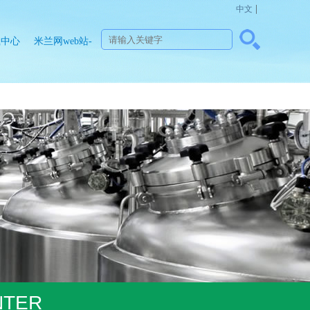
|
中文
载中心
米兰网web站-
米兰
MinLan（中
国）
NTER