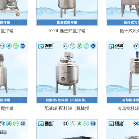
送搅拌罐
1000L推进式搅拌罐
循环式乳
磨搅拌罐
配液罐-配料罐（机械搅
冷却搅拌