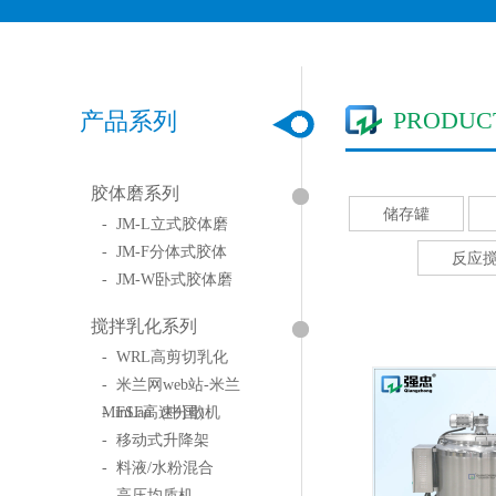
PRODUC
产品系列
胶体磨系列
储存罐
- JM-L立式胶体磨
- JM-F分体式胶体
反应
- JM-W卧式胶体磨
搅拌乳化系列
- WRL高剪切乳化
- 米兰网web站-米兰
MinLan（中国）
- FSF高速分散机
- 移动式升降架
- 料液/水粉混合
- 高压均质机