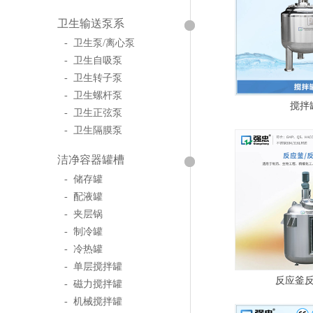
卫生输送泵系
- 卫生泵/离心泵
- 卫生自吸泵
- 卫生转子泵
- 卫生螺杆泵
搅拌
- 卫生正弦泵
- 卫生隔膜泵
洁净容器罐槽
- 储存罐
- 配液罐
- 夹层锅
- 制冷罐
- 冷热罐
- 单层搅拌罐
反应釜
- 磁力搅拌罐
- 机械搅拌罐