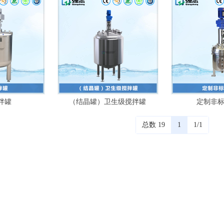
拌罐
（结晶罐）卫生级搅拌罐
定制非
总数 19
1
1/1