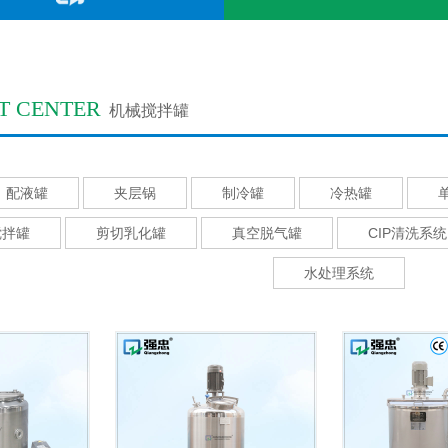
T CENTER
机械搅拌罐
配液罐
夹层锅
制冷罐
冷热罐
搅拌罐
剪切乳化罐
真空脱气罐
CIP清洗系统
水处理系统