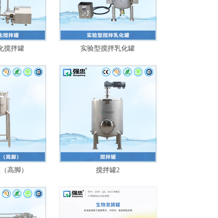
化搅拌罐
实验型搅拌乳化罐
罐（高脚）
搅拌罐2