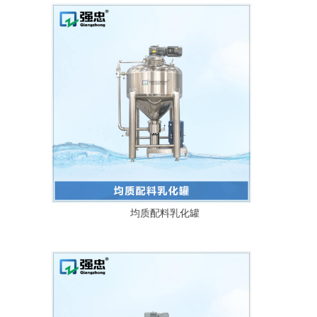
均质配料乳化罐