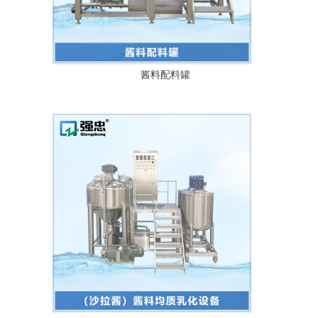
酱料配料罐