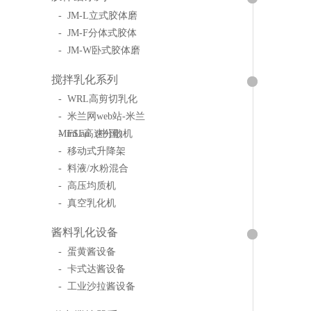
- JM-L立式胶体磨
- JM-F分体式胶体
- JM-W卧式胶体磨
搅拌乳化系列
- WRL高剪切乳化
- 米兰网web站-米兰
MinLan（中国）
- FSF高速分散机
- 移动式升降架
- 料液/水粉混合
- 高压均质机
- 真空乳化机
酱料乳化设备
- 蛋黄酱设备
- 卡式达酱设备
- 工业沙拉酱设备