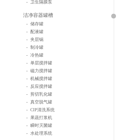
- 卫生隔膜泵
洁净容器罐槽
- 储存罐
- 配液罐
- 夹层锅
- 制冷罐
- 冷热罐
- 单层搅拌罐
- 磁力搅拌罐
- 机械搅拌罐
- 反应搅拌罐
- 剪切乳化罐
- 真空脱气罐
- CIP清洗系统
- 果蔬打浆机
- 瞬时灭菌罐
- 水处理系统