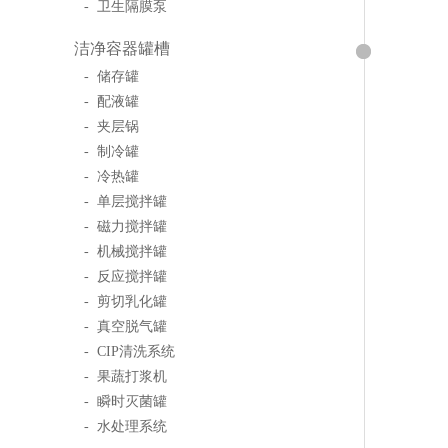
- 卫生隔膜泵
洁净容器罐槽
- 储存罐
- 配液罐
- 夹层锅
- 制冷罐
- 冷热罐
- 单层搅拌罐
- 磁力搅拌罐
- 机械搅拌罐
- 反应搅拌罐
- 剪切乳化罐
- 真空脱气罐
- CIP清洗系统
- 果蔬打浆机
- 瞬时灭菌罐
- 水处理系统