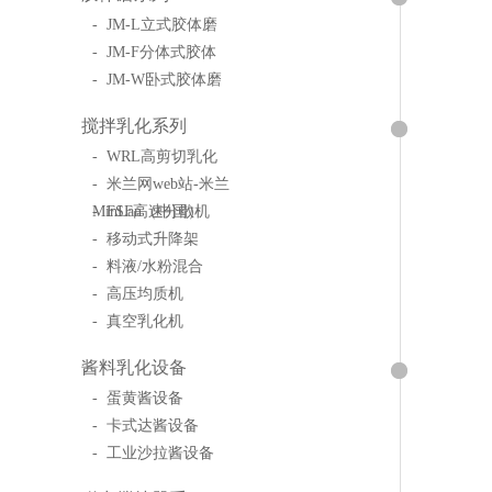
- JM-L立式胶体磨
- JM-F分体式胶体
- JM-W卧式胶体磨
搅拌乳化系列
- WRL高剪切乳化
- 米兰网web站-米兰
MinLan（中国）
- FSF高速分散机
- 移动式升降架
- 料液/水粉混合
- 高压均质机
- 真空乳化机
酱料乳化设备
- 蛋黄酱设备
- 卡式达酱设备
- 工业沙拉酱设备