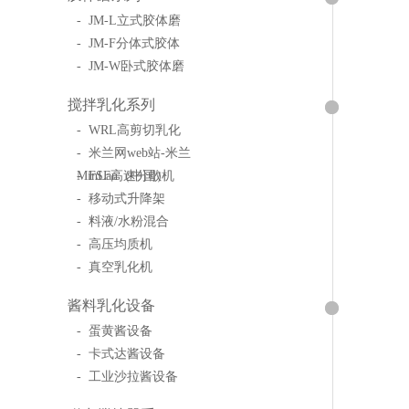
- JM-L立式胶体磨
- JM-F分体式胶体
- JM-W卧式胶体磨
搅拌乳化系列
- WRL高剪切乳化
- 米兰网web站-米兰
MinLan（中国）
- FSF高速分散机
- 移动式升降架
- 料液/水粉混合
- 高压均质机
- 真空乳化机
酱料乳化设备
- 蛋黄酱设备
- 卡式达酱设备
- 工业沙拉酱设备