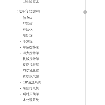
- 卫生隔膜泵
洁净容器罐槽
- 储存罐
- 配液罐
- 夹层锅
- 制冷罐
- 冷热罐
- 单层搅拌罐
- 磁力搅拌罐
- 机械搅拌罐
- 反应搅拌罐
- 剪切乳化罐
- 真空脱气罐
- CIP清洗系统
- 果蔬打浆机
- 瞬时灭菌罐
- 水处理系统